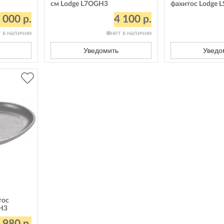
см Lodge L7OGH3
фахитос Lodge 
 000 р.
4 100 р.
т в наличии
нет в наличии
Уведомить
Уведо
тос
SH3
 980 р.