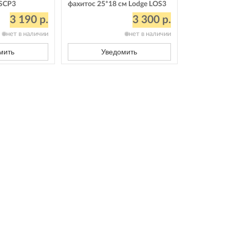
LSCP3
фахитос 25*18 см Lodge LOS3
3 190 р.
3 300 р.
нет в наличии
нет в наличии
мить
Уведомить