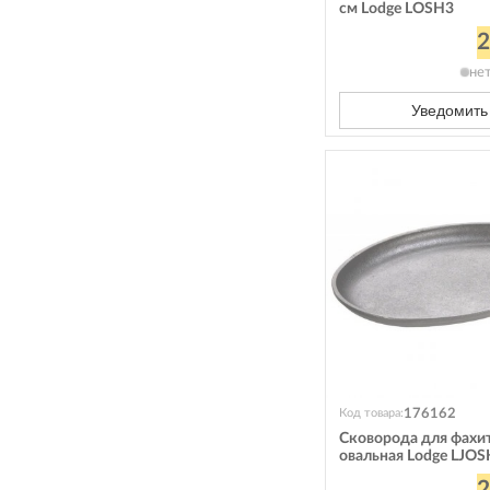
см Lodge LOSH3
2
не
Уведомить
176162
Код товара:
Сковорода для фахи
овальная Lodge LJO
2