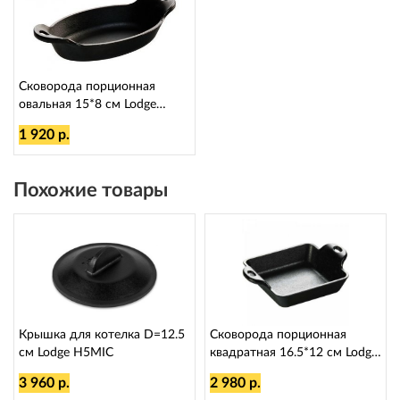
Сковорода порционная
овальная 15*8 см Lodge
LMSOV
1 920 р.
Похожие товары
Крышка для котелка D=12.5
Сковорода порционная
см Lodge H5MIC
квадратная 16.5*12 см Lodge
HMSS
3 960 р.
2 980 р.