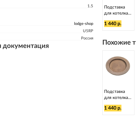
1.5
Подставка
для котелка
Lodge D=17
1 440 р.
lodge-shop
см
U5RP
Россия
Похожие т
я документация
Подставка
для котелка
Lodge D=17
1 440 р.
см